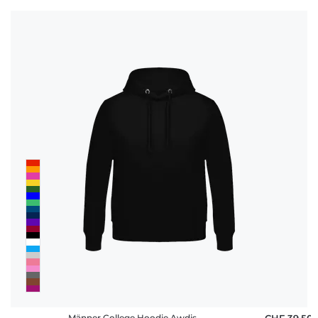
Männer College Hoodie Awdis
CHF 39,50