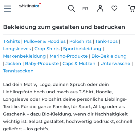
FR
Bekleidung zum gestalten und bedrucken
T-Shirts
|
Pullover & Hoodies
|
Poloshirts
|
Tank-Tops
|
Longsleeves
|
Crop Shirts
|
Sportbekleidung
|
Schnelle
Markenbekleidung
|
Merino-Produkte
|
Bio-Bekleidung
Lieferung
|
Jacken
|
Baby-Produkte
|
Caps & Mützen
|
Unterwäsche
|
Tennissocken
30 Tage
Lad dein Motiv, Logo, deinen Spruch oder dein
Lieblingsfoto hoch und mach aus T-Shirt, Hoodie,
Umtauschrecht
Longsleeve oder Poloshirt deine persönliche Lieblings-
Textilie. Für die ganze Familie, für Sport, Alltag oder als
Rückgaberecht
Geschenk – dazu Bio-Kleidung, wenn dir Nachhaltigkeit
wichtig ist. Selbst gestaltet, hochwertig bedruckt, schnell
geliefert – los geht's.
Häufige