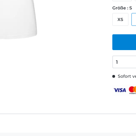
Größe : S
XS
Sofort v