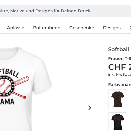
Anlässe
Polterabend
Geschenke
Designs
Softbal
Frauen T-
CHF 
inkl. MwSt.
z
Farbvarian