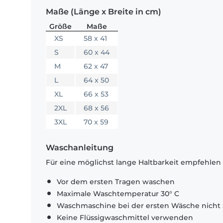
Maße (Länge x Breite in cm)
Größe
Maße
XS
58 x 41
S
60 x 44
M
62 x 47
L
64 x 50
XL
66 x 53
2XL
68 x 56
3XL
70 x 59
Waschanleitung
Für eine möglichst lange Haltbarkeit empfehlen
Vor dem ersten Tragen waschen
Maximale Waschtemperatur 30° C
Waschmaschine bei der ersten Wäsche nicht 
Keine Flüssigwaschmittel verwenden