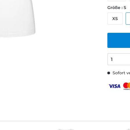
Größe : S
XS
Sofort v