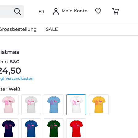
Mein Konto
FR
Grossbestellung
SALE
ristmas
Shirt B&C
24,50
zgl. Versandkosten
te : Weiß