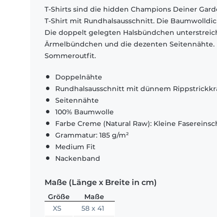
T-Shirts sind die hidden Champions Deiner Garde
T-Shirt mit Rundhalsausschnitt. Die Baumwolldi
Die doppelt gelegten Halsbündchen unterstrei
Ärmelbündchen und die dezenten Seitennähte. El
Sommeroutfit.
Doppelnähte
Rundhalsausschnitt mit dünnem Rippstrickk
Seitennähte
100% Baumwolle
Farbe Creme (Natural Raw): Kleine Fasereinsch
Grammatur: 185 g/m²
Medium Fit
Nackenband
Maße (Länge x Breite in cm)
Größe
Maße
XS
58 x 41