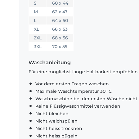
S
60 x 44
M
62 x 47
L
64 x 50
XL
66 x 53
2XL
68 x 56
3XL
70 x 59
Waschanleitung
Für eine möglichst lange Haltbarkeit empfehlen
Vor dem ersten Tragen waschen
Maximale Waschtemperatur 30° C
Waschmaschine bei der ersten Wäsche nicht 
Keine Flüssigwaschmittel verwenden
Nicht bleichen
Nicht weichspülen
Nicht heiss trocknen
Nicht heiss bügeln