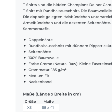
T-Shirts sind die hidden Champions Deiner Garde
T-Shirt mit Rundhalsausschnitt. Die Baumwolldi
Die doppelt gelegten Halsbündchen unterstrei
Ärmelbündchen und die dezenten Seitennähte. El
Sommeroutfit.
Doppelnähte
Rundhalsausschnitt mit dünnem Rippstrickk
Seitennähte
100% Baumwolle
Farbe Creme (Natural Raw): Kleine Fasereinsch
Grammatur: 185 g/m²
Medium Fit
Nackenband
Maße (Länge x Breite in cm)
Größe
Maße
XS
58 x 41