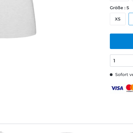
Größe : S
XS
Sofort v