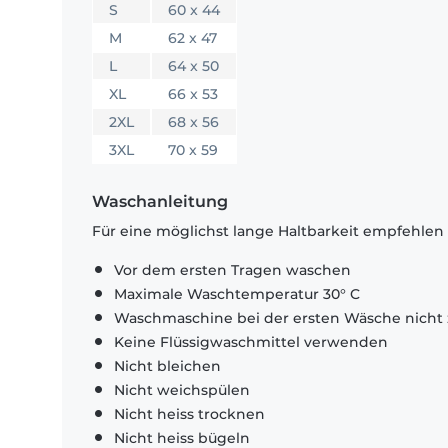
S
60 x 44
M
62 x 47
L
64 x 50
XL
66 x 53
2XL
68 x 56
3XL
70 x 59
Waschanleitung
Für eine möglichst lange Haltbarkeit empfehlen
Vor dem ersten Tragen waschen
Maximale Waschtemperatur 30° C
Waschmaschine bei der ersten Wäsche nicht 
Keine Flüssigwaschmittel verwenden
Nicht bleichen
Nicht weichspülen
Nicht heiss trocknen
Nicht heiss bügeln