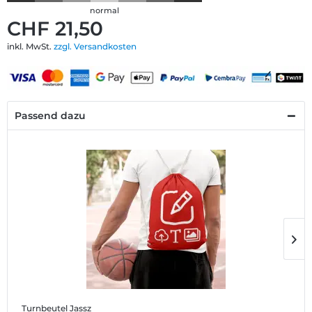
normal
CHF 21,50
inkl. MwSt.
zzgl. Versandkosten
Passend dazu
Turnbeutel Jassz
F