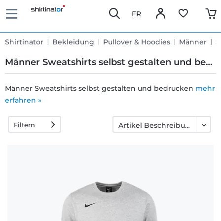
FR
Shirtinator
Bekleidung
Pullover & Hoodies
Männer
S
Männer Sweatshirts selbst gestalten und bedrucken
Männer Sweatshirts selbst gestalten und bedrucken
mehr
erfahren »
Schnelle
Lieferung
Filtern
30 Tage
Umtauschrecht
Rückgaberecht