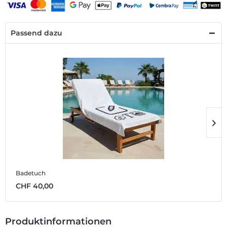
Passend dazu
Badetuch
O
CHF 40,00
C
Produktinformationen