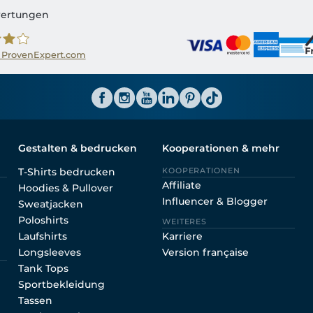
ertungen
 ProvenExpert.com
ator CH
Gestalten & bedrucken
Kooperationen & mehr
T-Shirts bedrucken
KOOPERATIONEN
Affiliate
Hoodies & Pullover
Influencer & Blogger
Sweatjacken
Poloshirts
WEITERES
Laufshirts
Karriere
Longsleeves
Version française
Tank Tops
Sportbekleidung
Tassen