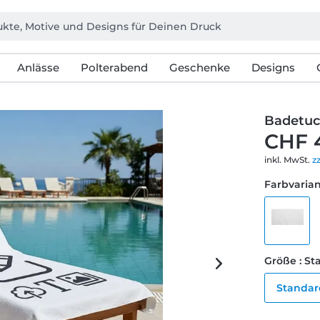
Anlässe
Polterabend
Geschenke
Designs
Badetu
CHF 
inkl. MwSt.
z
Farbvarian
Größe : S
Standar