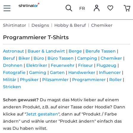
FR
Shirtinator
Designs
Hobby & Beruf
Chemiker
Programmierer T-Shirts
Astronaut
|
Bauer & Landwirt
|
Berge
|
Berufe Tassen
|
Beruf
|
Biker
|
Büro
|
Büro Tassen
|
Camping
|
Chemiker
|
Schnelle
Drohnen
|
Elektriker
|
Feuerwehr
|
Friseur
|
Flugzeug
|
Lieferung
Fotografie
|
Gaming
|
Garten
|
Handwerker
|
Influencer
|
Militär
|
Physiker
|
Pilzsammler
|
Programmierer
|
Roller
|
Stricken
30 Tage
Schon gewusst?
Du magst das Motiv lieber auf einem
Umtauschrecht
anderen Produkt, z.B. auf einer Tasse oder Hoodie? Dann
klicke auf "
Jetzt gestalten
", dann auf "Produkt / Farbe
Rückgaberecht
ändern" und wähle unter "Produkt ändern" einfach das
was Du haben willst.