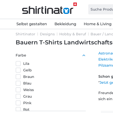
Selbst gestalten
Bekleidung
Home & Living
Shirtinator
Designs
Hobby & Beruf
Bauer / Lan
Bauern T-Shirts Landwirtschaft
Astrona
Farbe
Elektrik
Lila
Pilzsam
Gelb
Schon 
Braun
"
Jetzt g
Blau
Weiss
Freunde
Grau
sich ei
Pink
Rot