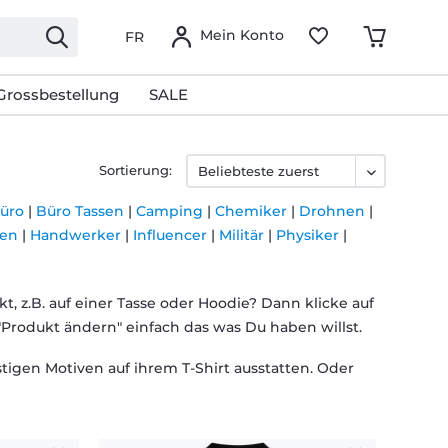
Mein Konto
FR
Grossbestellung
SALE
Sortierung:
üro
|
Büro Tassen
|
Camping
|
Chemiker
|
Drohnen
|
ten
|
Handwerker
|
Influencer
|
Militär
|
Physiker
|
, z.B. auf einer Tasse oder Hoodie? Dann klicke auf
"Produkt ändern" einfach das was Du haben willst.
igen Motiven auf ihrem T-Shirt ausstatten. Oder