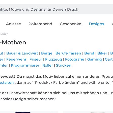
Anlässe
Polterabend
Geschenke
Designs
dwirt
s-Motiven
ut
|
Bauer & Landwirt
|
Berge
|
Berufe Tassen
|
Beruf
|
Biker
|
B
er
|
Feuerwehr
|
Friseur
|
Flugzeug
|
Fotografie
|
Gaming
|
Gar
mler
|
Programmierer
|
Roller
|
Stricken
gewusst?
Du magst das Motiv lieber auf einem anderen Produkt
estalten
", dann auf "Produkt / Farbe ändern" und wähle unter 
 der Landwirtschaft können sich bei uns mit schönen und lust
n cooles Design selber machen!