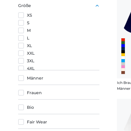
Schwarz
Größe
Grün
XS
S
M
L
XL
XXL
3XL
4XL
5XL
Männer
Männer 
Frauen
Bio
Fair Wear