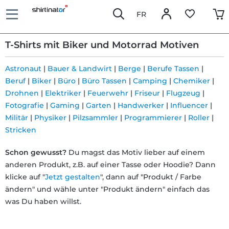
FR
T-Shirts mit Biker und Motorrad Motiven
Astronaut
|
Bauer & Landwirt
|
Berge
|
Berufe Tassen
|
Beruf
|
Biker
|
Büro
|
Büro Tassen
|
Camping
|
Chemiker
|
Schnelle
Drohnen
|
Elektriker
|
Feuerwehr
|
Friseur
|
Flugzeug
|
Lieferung
Fotografie
|
Gaming
|
Garten
|
Handwerker
|
Influencer
|
Militär
|
Physiker
|
Pilzsammler
|
Programmierer
|
Roller
|
Stricken
30 Tage
Schon gewusst?
Du magst das Motiv lieber auf einem
Umtauschrecht
anderen Produkt, z.B. auf einer Tasse oder Hoodie? Dann
klicke auf "
Jetzt gestalten
", dann auf "Produkt / Farbe
Rückgaberecht
ändern" und wähle unter "Produkt ändern" einfach das
was Du haben willst.
Häufige