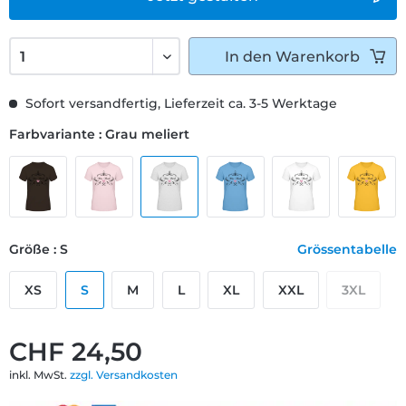
In den
Warenkorb
Sofort versandfertig, Lieferzeit ca. 3-5 Werktage
Farbvariante : Grau meliert
Größe : S
Grössentabelle
XS
S
M
L
XL
XXL
3XL
CHF 24,50
inkl. MwSt.
zzgl. Versandkosten