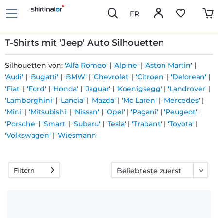
FR
T-Shirts mit 'Jeep' Auto Silhouetten
Silhouetten von:
'Alfa Romeo'
|
'Alpine'
|
'Aston Martin'
|
'Audi'
|
'Bugatti'
|
'BMW'
|
'Chevrolet'
|
'Citroen'
|
'Delorean'
|
Schnelle
'Fiat'
|
'Ford'
|
'Honda'
|
'Jaguar'
|
'Koenigsegg'
|
'Landrover'
|
Lieferung
'Lamborghini'
|
'Lancia'
|
'Mazda'
|
'Mc Laren'
|
'Mercedes'
|
'Mini'
|
'Mitsubishi'
|
'Nissan'
|
'Opel'
|
'Pagani'
|
'Peugeot'
|
'Porsche'
|
'Smart'
|
'Subaru'
|
'Tesla'
|
'Trabant'
|
'Toyota'
|
30 Tage
'Volkswagen'
|
'Wiesmann'
Umtauschrecht
Filtern
Rückgaberecht
Häufige