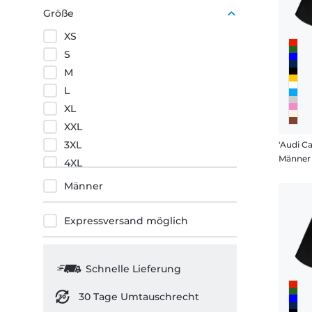
Lila
Größe
Orange
XS
Rot
S
M
L
XL
XXL
3XL
'Audi Ca
Männer 
4XL
5XL
Männer
Expressversand möglich
Schnelle Lieferung
30 Tage Umtauschrecht