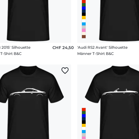
 2015' Silhouette
CHF 24,50
'Audi RS2 Avant' Silhouette
T-Shirt B&C
Männer T-Shirt B&C