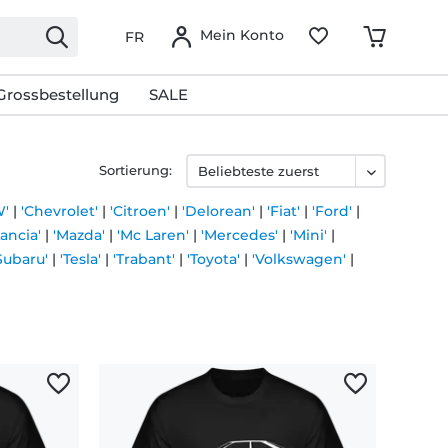
Mein Konto
FR
Grossbestellung
SALE
Sortierung:
'
|
'Chevrolet'
|
'Citroen'
|
'Delorean'
|
'Fiat'
|
'Ford'
|
Lancia'
|
'Mazda'
|
'Mc Laren'
|
'Mercedes'
|
'Mini'
|
Subaru'
|
'Tesla'
|
'Trabant'
|
'Toyota'
|
'Volkswagen'
|