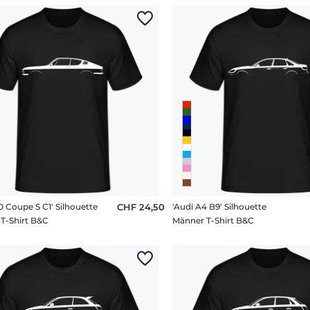
0 Coupe S C1' Silhouette
CHF 24,50
'Audi A4 B9' Silhouette
T-Shirt B&C
Männer T-Shirt B&C