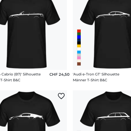
 Cabrio (B7)' Silhouette
CHF 24,50
'Audi e-Tron GT' Silhouette
T-Shirt B&C
Männer T-Shirt B&C