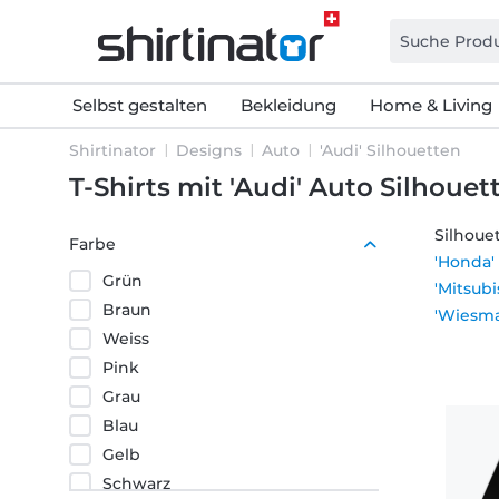
Selbst gestalten
Bekleidung
Home & Living
Shirtinator
Designs
Auto
'Audi' Silhouetten
T-Shirts mit 'Audi' Auto Silhouet
Silhoue
Farbe
'Honda'
Grün
'Mitsubi
Braun
'Wiesm
Weiss
Pink
Grau
Blau
Gelb
Schwarz