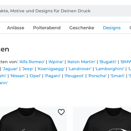
Anlässe
Polterabend
Geschenke
Designs
ten
tten von:
'Alfa Romeo'
|
'Alpine'
|
'Aston Martin'
|
'Bugatti'
|
'BMW
|
'Jaguar'
|
'Jeep'
|
'Koenigsegg'
|
'Landrover'
|
'Lamborghini'
|
'
shi'
|
'Nissan'
|
'Opel'
|
'Pagani'
|
'Peugeot'
|
'Porsche'
|
'Smart'
|
'
ann'