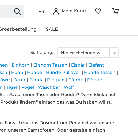
Mein Konto
FR
Grossbestellung
SALE
Sortierung:
chen
|
Einhorn
|
Einhorn Tassen
|
Eisbär
|
Elefant
|
rsch
|
Huhn
|
Hunde
|
Hunde Pullover
|
Hunde Tassen
|
Löwe
|
Otter
|
Panda
|
Pinguin
|
Pferde
|
Pferde
n
|
Tiger
|
Vogel
|
Waschbär
|
Wolf
, z.B. auf einer Tasse oder Hoodie? Dann klicke auf
"Produkt ändern" einfach das was Du haben willst.
n-Fans - bzw. das Dosenöffner Personal wie unsere
 von unseren Samtpfoten. Oder gestalte einfach