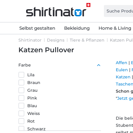
Selbst gestalten
Bekleidung
Home & Living
Shirtinator
Designs
Tiere & Pflanzen
Katzen Pul
Katzen Pullover
Affen
|
Farbe
Eulen
|
Lila
Katzen
Braun
Tasche
Grau
Schon 
Pink
"
Jetzt g
Blau
Weiss
Die bel
Rot
Stubent
Schwarz
selbst 