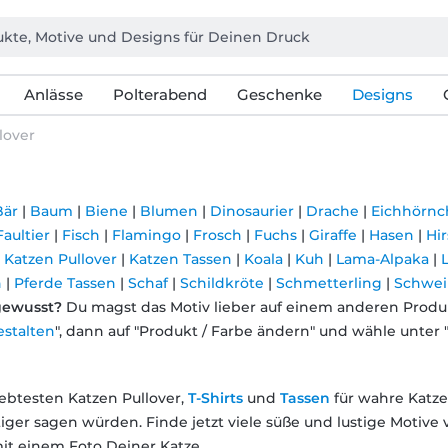
Anlässe
Polterabend
Geschenke
Designs
lover
Bär
|
Baum
|
Biene
|
Blumen
|
Dinosaurier
|
Drache
|
Eichhörn
Faultier
|
Fisch
|
Flamingo
|
Frosch
|
Fuchs
|
Giraffe
|
Hasen
|
Hi
|
Katzen Pullover
|
Katzen Tassen
|
Koala
|
Kuh
|
Lama-Alpaka
|
n
|
Pferde Tassen
|
Schaf
|
Schildkröte
|
Schmetterling
|
Schwei
gewusst?
Du magst das Motiv lieber auf einem anderen Produkt
estalten
", dann auf "Produkt / Farbe ändern" und wähle unter 
iebtesten Katzen Pullover,
T-Shirts
und
Tassen
für wahre Katze
iger sagen würden. Finde jetzt viele süße und lustige Motive
mit einem Foto Deiner Katze.