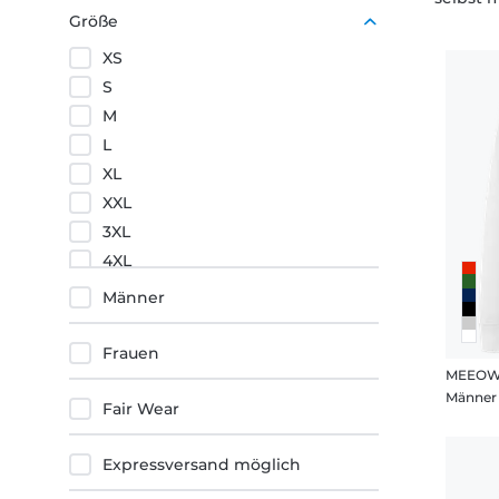
Grün
Größe
Gelb
XS
Orange
S
M
L
XL
XXL
3XL
4XL
5XL
Männer
Frauen
MEEOW
Männer 
Fair Wear
Expressversand möglich