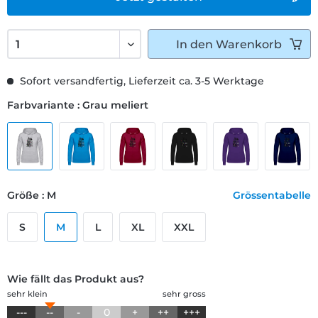
In den
Warenkorb
Sofort versandfertig, Lieferzeit ca. 3-5 Werktage
Farbvariante : Grau meliert
Größe : M
Grössentabelle
S
M
L
XL
XXL
Wie fällt das Produkt aus?
sehr klein
sehr gross
---
--
-
0
+
++
+++