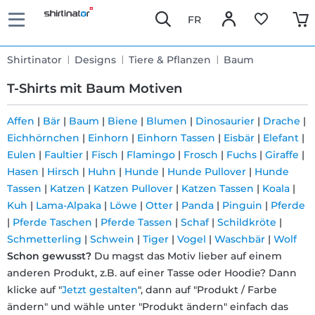
FR
Shirtinator
Designs
Tiere & Pflanzen
Baum
T-Shirts mit Baum Motiven
Affen
|
Bär
|
Baum
|
Biene
|
Blumen
|
Dinosaurier
|
Drache
|
Eichhörnchen
|
Einhorn
|
Einhorn Tassen
|
Eisbär
|
Elefant
|
Schnelle
Eulen
|
Faultier
|
Fisch
|
Flamingo
|
Frosch
|
Fuchs
|
Giraffe
|
Lieferung
Hasen
|
Hirsch
|
Huhn
|
Hunde
|
Hunde Pullover
|
Hunde
Tassen
|
Katzen
|
Katzen Pullover
|
Katzen Tassen
|
Koala
|
Kuh
|
Lama-Alpaka
|
Löwe
|
Otter
|
Panda
|
Pinguin
|
Pferde
30 Tage
|
Pferde Taschen
|
Pferde Tassen
|
Schaf
|
Schildkröte
|
Schmetterling
|
Schwein
|
Tiger
|
Vogel
|
Waschbär
|
Wolf
Umtauschrecht
Schon gewusst?
Du magst das Motiv lieber auf einem
anderen Produkt, z.B. auf einer Tasse oder Hoodie? Dann
Rückgaberecht
klicke auf "
Jetzt gestalten
", dann auf "Produkt / Farbe
ändern" und wähle unter "Produkt ändern" einfach das