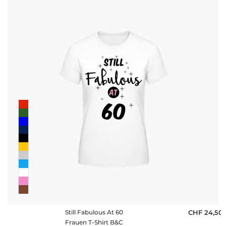
Still Fabulous At 60
CHF 24,50
Frauen T-Shirt B&C