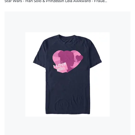
Star Wars - Han Solo & Prinzessin Leia Awkward - Frauen T-Shirt