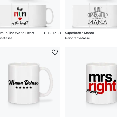
m In The World Heart
CHF 17,50
Superkräfte Mama
matasse
Panoramatasse