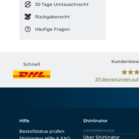
30 Tage Umtauschrecht
Rückgaberecht
Häufige Fragen
Kundenbew
Schnell
371
Bewertungen auf
Shirtin
Hilfe
Shirtinator
Bestellstatus prüfen
UNTERNEHMEN
Über Shirtinator
Shirtinator Hilfe & FAQ