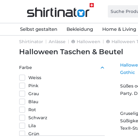
Selbst gestalten
Bekleidung
Home & Living
Shirtinator
Anlässe
🎃 Halloween
🎃 Halloween 
Halloween Taschen & Beutel
Hallowe
Farbe
Gothic
Weiss
Pink
Süßes o
Party. D
Grau
Blau
Rot
Gruseli
Schwarz
Süßigke
Lila
Tex®-Sta
Grün