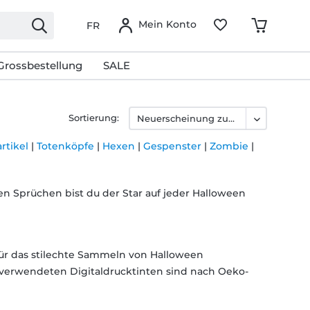
Mein Konto
FR
Grossbestellung
SALE
Sortierung:
rtikel
|
Totenköpfe
|
Hexen
|
Gespenster
|
Zombie
|
en Sprüchen bist du der Star auf jeder Halloween
 für das stilechte Sammeln von Halloween
s verwendeten Digitaldrucktinten sind nach Oeko-