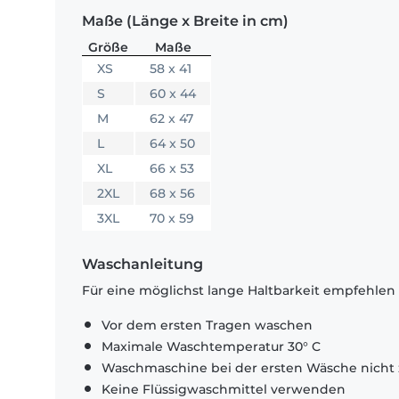
Maße (Länge x Breite in cm)
Größe
Maße
XS
58 x 41
S
60 x 44
M
62 x 47
L
64 x 50
XL
66 x 53
2XL
68 x 56
3XL
70 x 59
Waschanleitung
Für eine möglichst lange Haltbarkeit empfehlen
Vor dem ersten Tragen waschen
Maximale Waschtemperatur 30° C
Waschmaschine bei der ersten Wäsche nicht 
Keine Flüssigwaschmittel verwenden