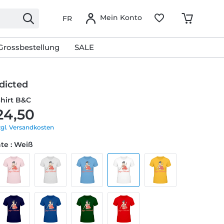
Mein Konto
FR
Grossbestellung
SALE
dicted
Shirt B&C
24,50
zgl. Versandkosten
te : Weiß