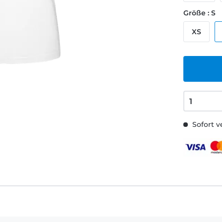
Größe : S
XS
Sofort v