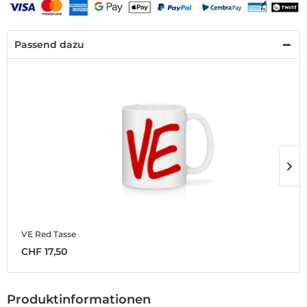
Passend dazu
VE Red
Tasse
V
CHF 17,50
C
Produktinformationen