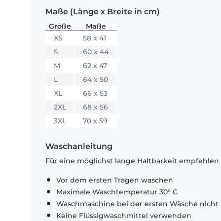
Maße (Länge x Breite in cm)
Größe
Maße
XS
58 x 41
S
60 x 44
M
62 x 47
L
64 x 50
XL
66 x 53
2XL
68 x 56
3XL
70 x 59
Waschanleitung
Für eine möglichst lange Haltbarkeit empfehlen
Vor dem ersten Tragen waschen
Maximale Waschtemperatur 30° C
Waschmaschine bei der ersten Wäsche nicht 
Keine Flüssigwaschmittel verwenden