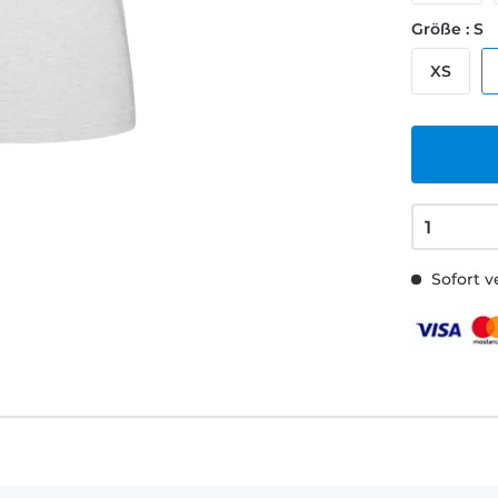
Größe : S
XS
Sofort v