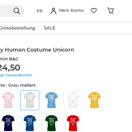
Mein Konto
FR
Grossbestellung
SALE
 My Human Costume Unicorn
Shirt B&C
24,50
zgl. Versandkosten
te : Grau meliert