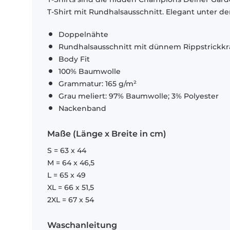
T-Shirt mit Rundhalsausschnitt. Elegant unter d
Doppelnähte
Rundhalsausschnitt mit dünnem Rippstrickk
Body Fit
100% Baumwolle
Grammatur: 165 g/m²
Grau meliert: 97% Baumwolle; 3% Polyester
Nackenband
Maße (Länge x Breite in cm)
S = 63 x 44
M = 64 x 46,5
L = 65 x 49
XL = 66 x 51,5
2XL = 67 x 54
Waschanleitung