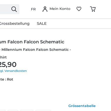
Mein Konto
FR
Grossbestellung
SALE
ium Falcon Falcon Schematic
- Millennium Falcon Falcon Schematic -
hirt
25,90
zgl. Versandkosten
te : Rot
Grössentabelle