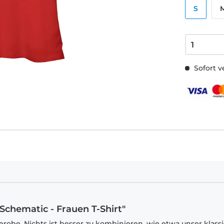
S
Sofort v
Schematic - Frauen T-Shirt"
robe. Nichts ist besser zu kombinieren, wie etwa unser klass