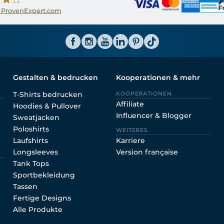
 ProvenExpert.com
ator CH
Gestalten & bedrucken
Kooperationen & mehr
T-Shirts bedrucken
KOOPERATIONEN
Affiliate
Hoodies & Pullover
Influencer & Blogger
Sweatjacken
Poloshirts
WEITERES
Laufshirts
Karriere
Longsleeves
Version française
Tank Tops
Sportbekleidung
Tassen
Fertige Designs
Alle Produkte