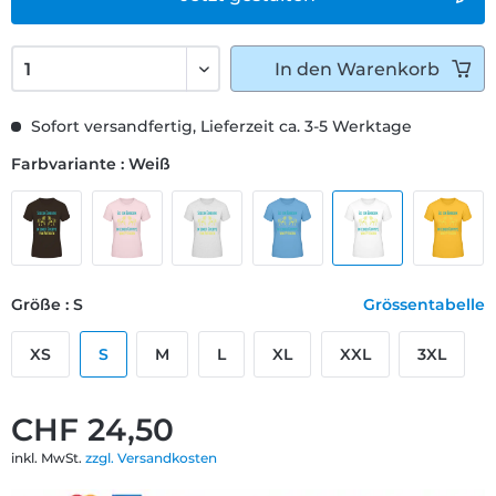
In den
Warenkorb
Sofort versandfertig, Lieferzeit ca. 3-5 Werktage
Farbvariante : Weiß
Größe : S
Grössentabelle
XS
S
M
L
XL
XXL
3XL
CHF 24,50
inkl. MwSt.
zzgl. Versandkosten