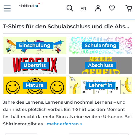
FR
T-Shirts für den Schulabschluss und die Abschlussparty
Einschulung
Schulanfang
Schnelle
Lieferung
Übertritt
Abschluss
30 Tage
Matura
Lehrer*in
Umtauschrecht
Jahre des Lernens, Lernens und nochmal Lernens – und
dann ist es plötzlich vorbei. Ein T-Shirt das den Moment
Rückgaberecht
festhält macht da mehr Sinn als eine weitere Urkunde. Bei
Shirtinator gibt es...
mehr erfahren »
Häufige