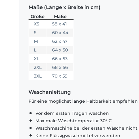
Maße (Länge x Breite in cm)
Größe
Maße
XS
58 x 41
S
60 x 44
M
62 x 47
L
64 x 50
XL
66 x 53
2XL
68 x 56
3XL
70 x 59
Waschanleitung
Für eine möglichst lange Haltbarkeit empfehlen
Vor dem ersten Tragen waschen
Maximale Waschtemperatur 30° C
Waschmaschine bei der ersten Wäsche nicht 
Keine Flüssigwaschmittel verwenden