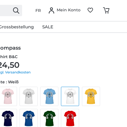
Mein Konto
FR
Grossbestellung
SALE
 Compass
Shirt B&C
24,50
zgl. Versandkosten
te : Weiß