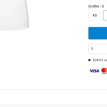
Größe : S
XS
Sofort v