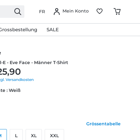
Mein Konto
FR
Grossbestellung
SALE
e
l-E - Eve Face - Männer T-Shirt
25,90
zgl. Versandkosten
te : Weiß
Grössentabelle
M
L
XL
XXL