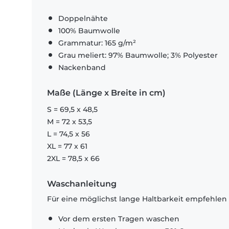
Doppelnähte
100% Baumwolle
Grammatur: 165 g/m²
Grau meliert: 97% Baumwolle; 3% Polyester
Nackenband
Maße (Länge x Breite in cm)
S = 69,5 x 48,5
M = 72 x 53,5
L = 74,5 x 56
XL = 77 x 61
2XL = 78,5 x 66
Waschanleitung
Für eine möglichst lange Haltbarkeit empfehlen
Vor dem ersten Tragen waschen