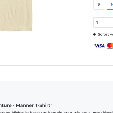
S
Sofort v
ture - Männer T-Shirt"
robe. Nichts ist besser zu kombinieren, wie etwa unser klass