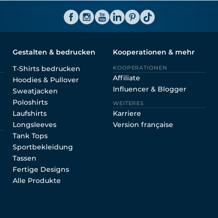
ator CH
Gestalten & bedrucken
Kooperationen & mehr
T-Shirts bedrucken
KOOPERATIONEN
Affiliate
Hoodies & Pullover
Influencer & Blogger
Sweatjacken
Poloshirts
WEITERES
Laufshirts
Karriere
Longsleeves
Version française
Tank Tops
Sportbekleidung
Tassen
Fertige Designs
Alle Produkte