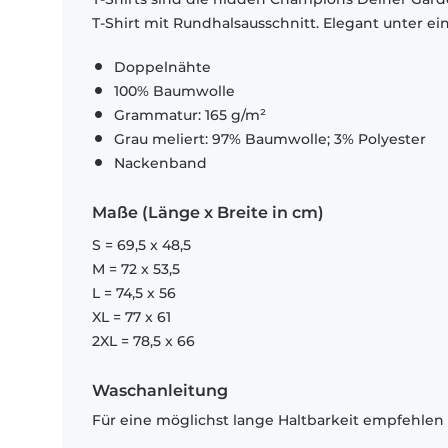
T-Shirt mit Rundhalsausschnitt. Elegant unter e
Doppelnähte
100% Baumwolle
Grammatur: 165 g/m²
Grau meliert: 97% Baumwolle; 3% Polyester
Nackenband
Maße (Länge x Breite in cm)
S = 69,5 x 48,5
M = 72 x 53,5
L = 74,5 x 56
XL = 77 x 61
2XL = 78,5 x 66
Waschanleitung
Für eine möglichst lange Haltbarkeit empfehlen