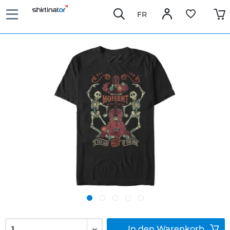
FR
In den
Warenkorb