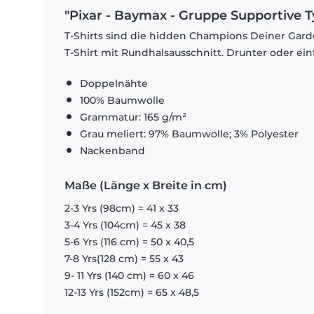
"Pixar - Baymax - Gruppe Supportive Ty
T-Shirts sind die hidden Champions Deiner Garde
T-Shirt mit Rundhalsausschnitt. Drunter oder ein
Doppelnähte
100% Baumwolle
Grammatur: 165 g/m²
Grau meliert: 97% Baumwolle; 3% Polyester
Nackenband
Maße (Länge x Breite in cm)
2-3 Yrs (98cm) = 41 x 33
3-4 Yrs (104cm) = 45 x 38
5-6 Yrs (116 cm) = 50 x 40,5
7-8 Yrs(128 cm) = 55 x 43
9- 11 Yrs (140 cm) = 60 x 46
12-13 Yrs (152cm) = 65 x 48,5