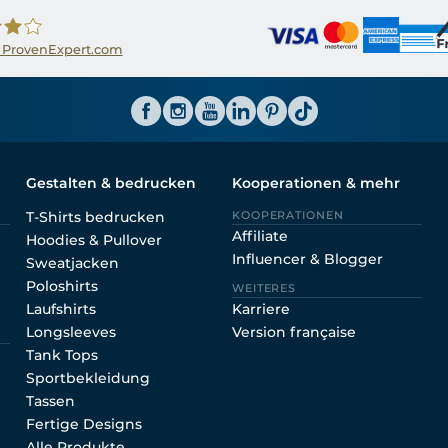
 ProvenExpert.com
ator CH
Gestalten & bedrucken
Kooperationen & mehr
T-Shirts bedrucken
KOOPERATIONEN
Affiliate
Hoodies & Pullover
Influencer & Blogger
Sweatjacken
Poloshirts
WEITERES
Laufshirts
Karriere
Longsleeves
Version française
Tank Tops
Sportbekleidung
Tassen
Fertige Designs
Alle Produkte