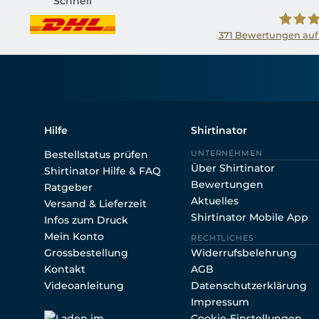
Schnell
371
Bewertungen auf
Shirtin
Hilfe
Shirtinator
Bestellstatus prüfen
UNTERNEHMEN
Über Shirtinator
Shirtinator Hilfe & FAQ
Bewertungen
Ratgeber
Aktuelles
Versand & Lieferzeit
Shirtinator Mobile App
Infos zum Druck
Mein Konto
RECHTLICHES
Grossbestellung
Widerrufsbelehrung
Kontakt
AGB
Videoanleitung
Datenschutzerklärung
Impressum
Cookie-Einstellungen