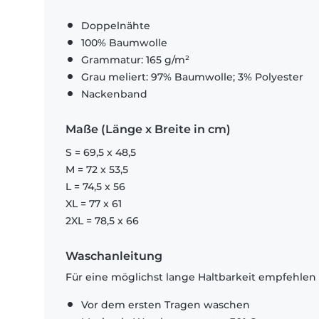
Doppelnähte
100% Baumwolle
Grammatur: 165 g/m²
Grau meliert: 97% Baumwolle; 3% Polyester
Nackenband
Maße (Länge x Breite in cm)
S = 69,5 x 48,5
M = 72 x 53,5
L = 74,5 x 56
XL = 77 x 61
2XL = 78,5 x 66
Waschanleitung
Für eine möglichst lange Haltbarkeit empfehlen
Vor dem ersten Tragen waschen