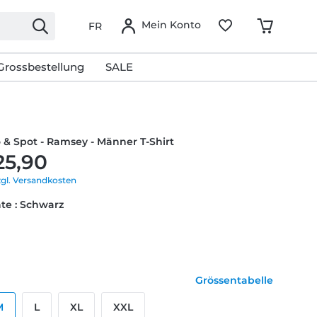
Mein Konto
FR
Grossbestellung
SALE
lo & Spot - Ramsey - Männer T-Shirt
25,90
zgl. Versandkosten
te : Schwarz
Grössentabelle
M
L
XL
XXL