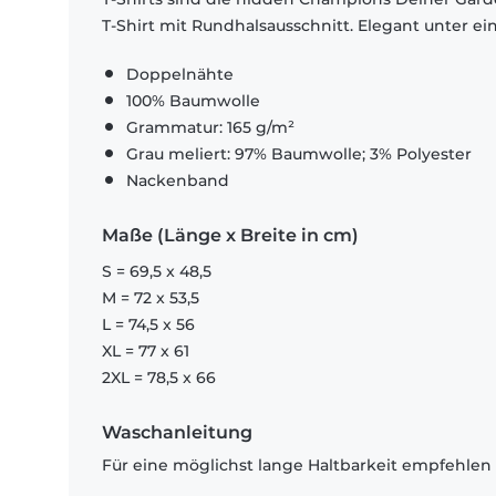
T-Shirt mit Rundhalsausschnitt. Elegant unter e
Doppelnähte
100% Baumwolle
Grammatur: 165 g/m²
Grau meliert: 97% Baumwolle; 3% Polyester
Nackenband
Maße (Länge x Breite in cm)
S = 69,5 x 48,5
M = 72 x 53,5
L = 74,5 x 56
XL = 77 x 61
2XL = 78,5 x 66
Waschanleitung
Für eine möglichst lange Haltbarkeit empfehlen