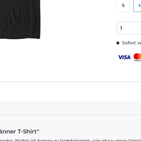
S
Sofort v
änner T-Shirt"
robe. Nichts ist besser zu kombinieren, wie etwa unser klass