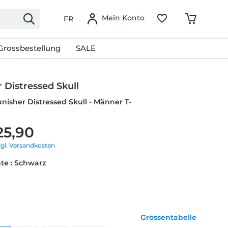
Mein Konto
FR
Grossbestellung
SALE
 Distressed Skull
unisher Distressed Skull - Männer T-
25,90
zgl. Versandkosten
te : Schwarz
Grössentabelle