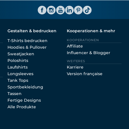
ator CH
Gestalten & bedrucken
Kooperationen & mehr
T-Shirts bedrucken
KOOPERATIONEN
Affiliate
Hoodies & Pullover
Influencer & Blogger
Sweatjacken
Poloshirts
WEITERES
Laufshirts
Karriere
Longsleeves
Version française
Tank Tops
Sportbekleidung
Tassen
Fertige Designs
Alle Produkte