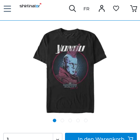
FR
In den
Warenkorb