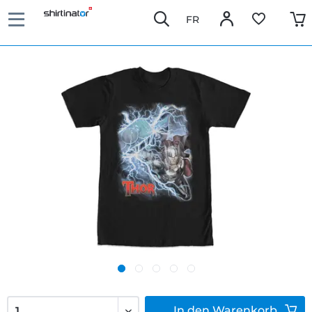
FR
In den
Warenkorb