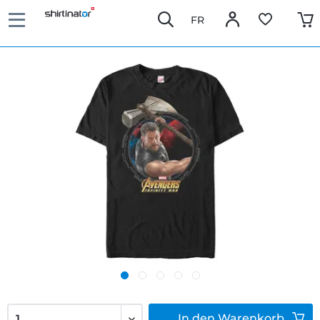
FR
In den
Warenkorb