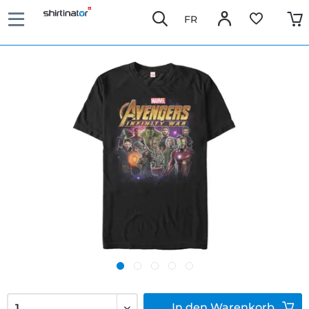
FR
In den
Warenkorb