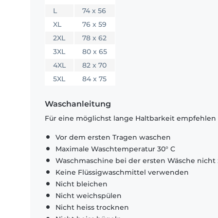
L
74 x 56
XL
76 x 59
2XL
78 x 62
3XL
80 x 65
4XL
82 x 70
5XL
84 x 75
Waschanleitung
Für eine möglichst lange Haltbarkeit empfehlen
Vor dem ersten Tragen waschen
Maximale Waschtemperatur 30° C
Waschmaschine bei der ersten Wäsche nicht 
Keine Flüssigwaschmittel verwenden
Nicht bleichen
Nicht weichspülen
Nicht heiss trocknen