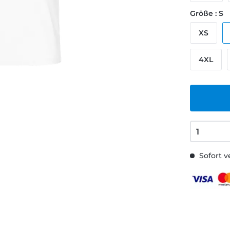
Größe : S
XS
4XL
Sofort v