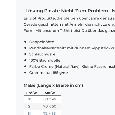
"Lösung Passte Nicht Zum Problem · M
Es gibt Produkte, die bleiben über Jahre genau s
Gerade geschnitten mit Ärmeln, die nicht zu eng
Form. Mit unserem T-Shirt bist Du über das ganze
Doppelnähte
Rundhalsausschnitt mit dünnem Rippstrickk
Schlauchware
100% Baumwolle
Farbe Creme (Natural Raw): Kleine Fasereinsch
Grammatur: 185 g/m²
Maße (Länge x Breite in cm)
Größe
Maße
XS
68 x 47
S
70 x 50
M
72 x 53