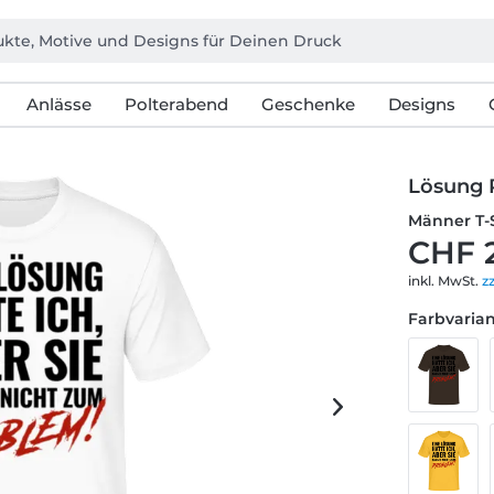
Anlässe
Polterabend
Geschenke
Designs
Lösung 
Männer T-
CHF 
inkl. MwSt.
z
Farbvarian