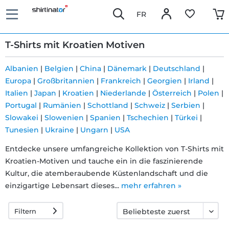
FR
T-Shirts mit Kroatien Motiven
Albanien
|
Belgien
|
China
|
Dänemark
|
Deutschland
|
Europa
|
Großbritannien
|
Frankreich
|
Georgien
|
Irland
|
Schnelle
Italien
|
Japan
|
Kroatien
|
Niederlande
|
Österreich
|
Polen
|
Lieferung
Portugal
|
Rumänien
|
Schottland
|
Schweiz
|
Serbien
|
Slowakei
|
Slowenien
|
Spanien
|
Tschechien
|
Türkei
|
Tunesien
|
Ukraine
|
Ungarn
|
USA
30 Tage
Entdecke unsere umfangreiche Kollektion von T-Shirts mit
Umtauschrecht
Kroatien-Motiven und tauche ein in die faszinierende
Kultur, die atemberaubende Küstenlandschaft und die
einzigartige Lebensart dieses...
mehr erfahren »
Rückgaberecht
Filtern
Häufige