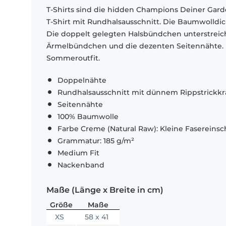
T-Shirts sind die hidden Champions Deiner Garde
T-Shirt mit Rundhalsausschnitt. Die Baumwolldi
Die doppelt gelegten Halsbündchen unterstrei
Ärmelbündchen und die dezenten Seitennähte. El
Sommeroutfit.
Doppelnähte
Rundhalsausschnitt mit dünnem Rippstrickk
Seitennähte
100% Baumwolle
Farbe Creme (Natural Raw): Kleine Fasereinsch
Grammatur: 185 g/m²
Medium Fit
Nackenband
Maße (Länge x Breite in cm)
Größe
Maße
XS
58 x 41