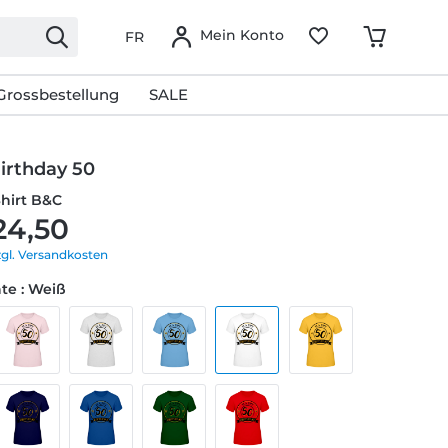
Mein Konto
FR
Grossbestellung
SALE
irthday 50
Shirt B&C
24,50
zgl. Versandkosten
te : Weiß