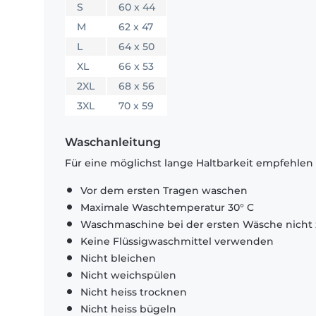
S
60 x 44
M
62 x 47
L
64 x 50
XL
66 x 53
2XL
68 x 56
3XL
70 x 59
Waschanleitung
Für eine möglichst lange Haltbarkeit empfehlen
Vor dem ersten Tragen waschen
Maximale Waschtemperatur 30° C
Waschmaschine bei der ersten Wäsche nicht 
Keine Flüssigwaschmittel verwenden
Nicht bleichen
Nicht weichspülen
Nicht heiss trocknen
Nicht heiss bügeln