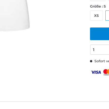
Größe : S
XS
Sofort v