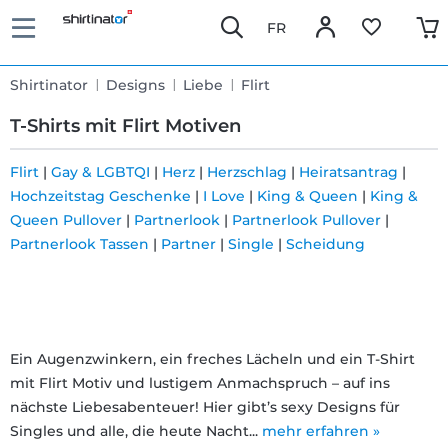
FR
Shirtinator
Designs
Liebe
Flirt
T-Shirts mit Flirt Motiven
Flirt
|
Gay & LGBTQI
|
Herz
|
Herzschlag
|
Heiratsantrag
|
Hochzeitstag Geschenke
|
I Love
|
King & Queen
|
King &
Schnelle
Queen Pullover
|
Partnerlook
|
Partnerlook Pullover
|
Lieferung
Partnerlook Tassen
|
Partner
|
Single
|
Scheidung
30 Tage
Umtauschrecht
Ein Augenzwinkern, ein freches Lächeln und ein T-Shirt
mit Flirt Motiv und lustigem Anmachspruch – auf ins
Rückgaberecht
nächste Liebesabenteuer! Hier gibt’s sexy Designs für
Singles und alle, die heute Nacht...
mehr erfahren »