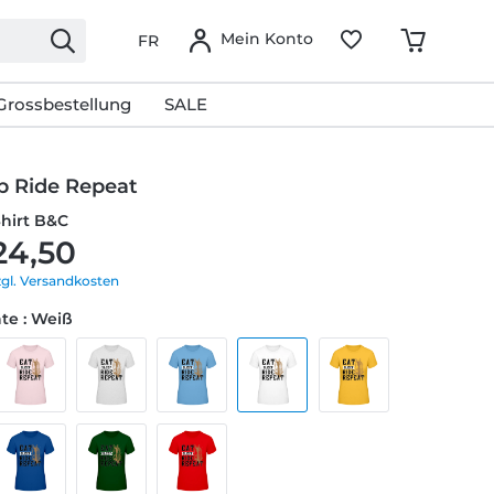
Mein Konto
FR
Grossbestellung
SALE
p Ride Repeat
Shirt B&C
24,50
zgl. Versandkosten
te : Weiß