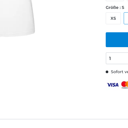
Größe : S
XS
Sofort v