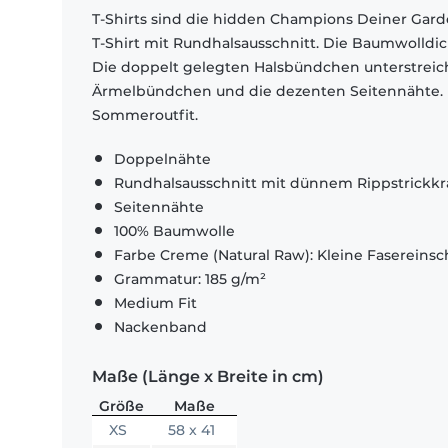
T-Shirts sind die hidden Champions Deiner Garde
T-Shirt mit Rundhalsausschnitt. Die Baumwolldi
Die doppelt gelegten Halsbündchen unterstrei
Ärmelbündchen und die dezenten Seitennähte. El
Sommeroutfit.
Doppelnähte
Rundhalsausschnitt mit dünnem Rippstrickk
Seitennähte
100% Baumwolle
Farbe Creme (Natural Raw): Kleine Fasereinsch
Grammatur: 185 g/m²
Medium Fit
Nackenband
Maße (Länge x Breite in cm)
Größe
Maße
XS
58 x 41