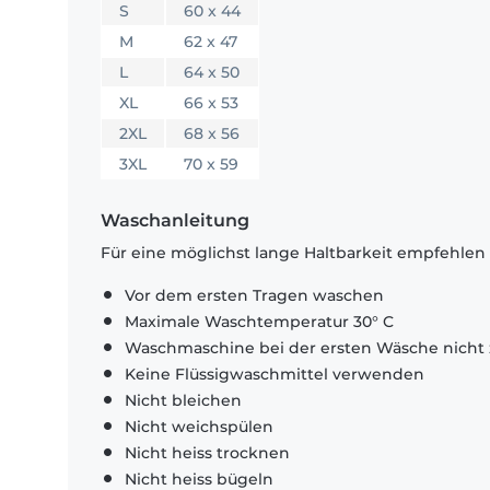
S
60 x 44
M
62 x 47
L
64 x 50
XL
66 x 53
2XL
68 x 56
3XL
70 x 59
Waschanleitung
Für eine möglichst lange Haltbarkeit empfehlen
Vor dem ersten Tragen waschen
Maximale Waschtemperatur 30° C
Waschmaschine bei der ersten Wäsche nicht 
Keine Flüssigwaschmittel verwenden
Nicht bleichen
Nicht weichspülen
Nicht heiss trocknen
Nicht heiss bügeln