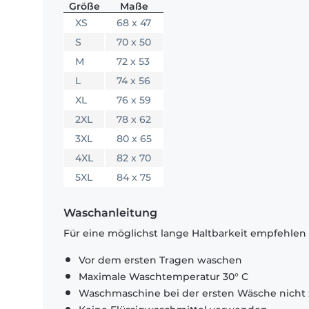
Größe
Maße
XS
68 x 47
S
70 x 50
M
72 x 53
L
74 x 56
XL
76 x 59
2XL
78 x 62
3XL
80 x 65
4XL
82 x 70
5XL
84 x 75
Waschanleitung
Für eine möglichst lange Haltbarkeit empfehlen
Vor dem ersten Tragen waschen
Maximale Waschtemperatur 30° C
Waschmaschine bei der ersten Wäsche nicht 