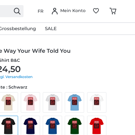
Mein Konto
FR
Grossbestellung
SALE
he Way Your Wife Told You
Shirt B&C
24,50
zgl. Versandkosten
te : Schwarz