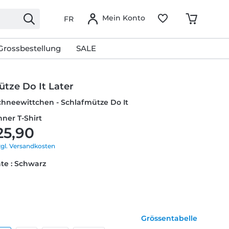
Mein Konto
FR
Grossbestellung
SALE
tze Do It Later
chneewittchen - Schlafmütze Do It
nner T-Shirt
25,90
zgl. Versandkosten
te : Schwarz
Grössentabelle