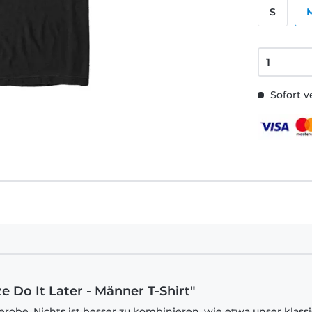
S
Sofort v
 Do It Later - Männer T-Shirt"
robe. Nichts ist besser zu kombinieren, wie etwa unser klass