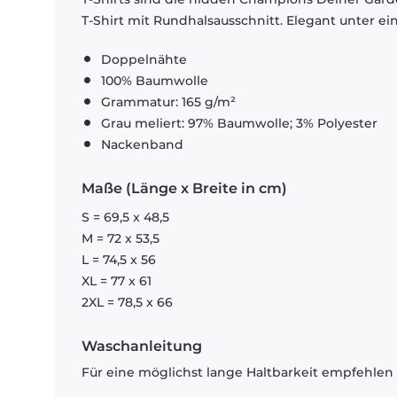
T-Shirt mit Rundhalsausschnitt. Elegant unter e
Doppelnähte
100% Baumwolle
Grammatur: 165 g/m²
Grau meliert: 97% Baumwolle; 3% Polyester
Nackenband
Maße (Länge x Breite in cm)
S = 69,5 x 48,5
M = 72 x 53,5
L = 74,5 x 56
XL = 77 x 61
2XL = 78,5 x 66
Waschanleitung
Für eine möglichst lange Haltbarkeit empfehlen