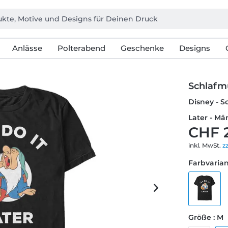
Anlässe
Polterabend
Geschenke
Designs
Schlafmü
Disney - S
Later - Mä
CHF 
inkl. MwSt.
z
Farbvarian
Größe : M