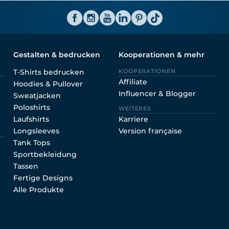
ator CH
Gestalten & bedrucken
Kooperationen & mehr
T-Shirts bedrucken
KOOPERATIONEN
Affiliate
Hoodies & Pullover
Influencer & Blogger
Sweatjacken
Poloshirts
WEITERES
Laufshirts
Karriere
Longsleeves
Version française
Tank Tops
Sportbekleidung
Tassen
Fertige Designs
Alle Produkte