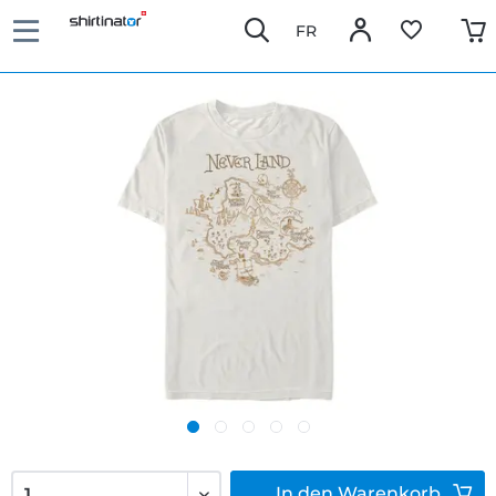
FR
In den
Warenkorb