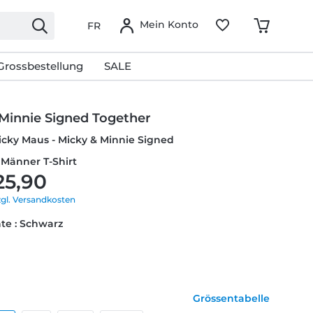
Mein Konto
FR
Grossbestellung
SALE
 Minnie Signed Together
icky Maus - Micky & Minnie Signed
 Männer T-Shirt
25,90
zgl. Versandkosten
te : Schwarz
Grössentabelle