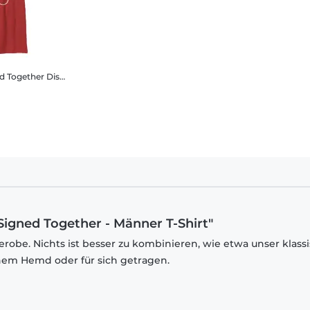
ed Together
Disney - Micky Maus - Micky & Minnie Signed Together - Kinder T-Shirt
Signed Together - Männer T-Shirt"
robe. Nichts ist besser zu kombinieren, wie etwa unser klass
inem Hemd oder für sich getragen.