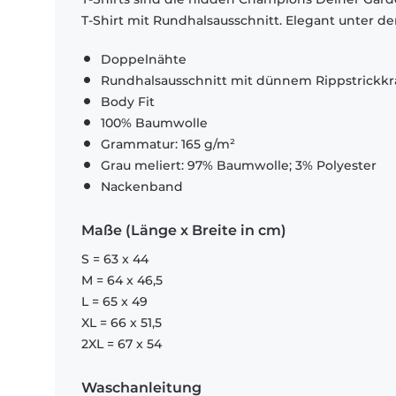
T-Shirt mit Rundhalsausschnitt. Elegant unter d
Doppelnähte
Rundhalsausschnitt mit dünnem Rippstrickk
Body Fit
100% Baumwolle
Grammatur: 165 g/m²
Grau meliert: 97% Baumwolle; 3% Polyester
Nackenband
Maße (Länge x Breite in cm)
S = 63 x 44
M = 64 x 46,5
L = 65 x 49
XL = 66 x 51,5
2XL = 67 x 54
Waschanleitung