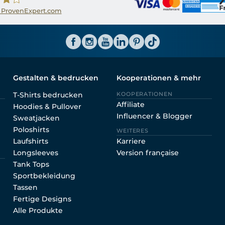
 ProvenExpert.com
ator CH
Gestalten & bedrucken
Kooperationen & mehr
T-Shirts bedrucken
KOOPERATIONEN
Affiliate
Hoodies & Pullover
Influencer & Blogger
Sweatjacken
Poloshirts
WEITERES
Laufshirts
Karriere
Longsleeves
Version française
Tank Tops
Sportbekleidung
Tassen
Fertige Designs
Alle Produkte