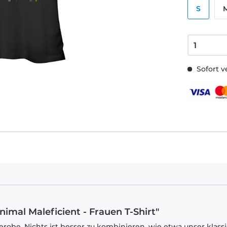
S
Sofort v
imal Maleficient - Frauen T-Shirt"
robe. Nichts ist besser zu kombinieren, wie etwa unser klass