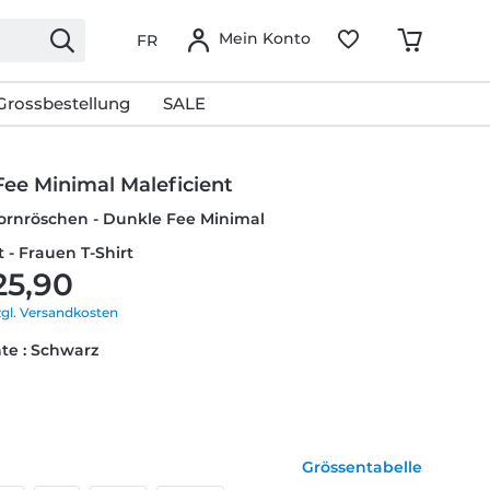
Mein Konto
FR
Grossbestellung
SALE
ee Minimal Maleficient
Dornröschen - Dunkle Fee Minimal
t - Frauen T-Shirt
25,90
zgl. Versandkosten
te : Schwarz
Grössentabelle