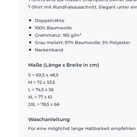
T-Shirt mit Rundhalsausschnitt. Elegant unter e
Doppelnähte
100% Baumwolle
Grammatur: 165 g/m²
Grau meliert: 97% Baumwolle; 3% Polyester
Nackenband
Maße (Länge x Breite in cm)
S = 69,5 x 48,5
M = 72 x 53,5
L = 74,5 x 56
XL = 77 x 61
2XL = 78,5 x 66
Waschanleitung
Für eine möglichst lange Haltbarkeit empfehlen