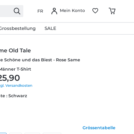
Mein Konto
FR
Grossbestellung
SALE
me Old Tale
ie Schöne und das Biest - Rose Same
 Männer T-Shirt
25,90
zgl. Versandkosten
te : Schwarz
Grössentabelle