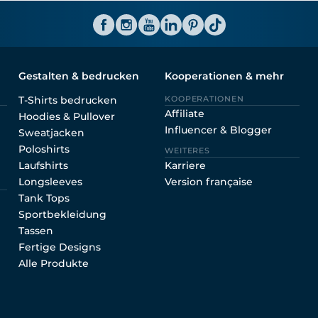
ator CH
Gestalten & bedrucken
Kooperationen & mehr
T-Shirts bedrucken
KOOPERATIONEN
Affiliate
Hoodies & Pullover
Influencer & Blogger
Sweatjacken
Poloshirts
WEITERES
Laufshirts
Karriere
Longsleeves
Version française
Tank Tops
Sportbekleidung
Tassen
Fertige Designs
Alle Produkte