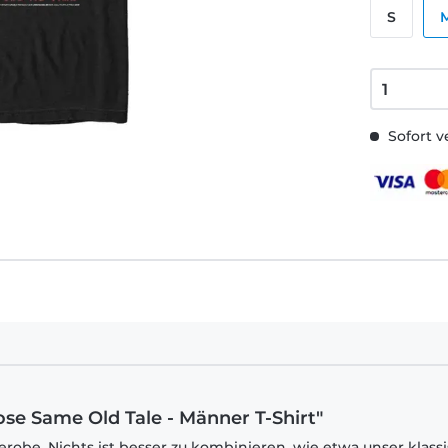
S
Sofort v
ose Same Old Tale - Männer T-Shirt"
robe. Nichts ist besser zu kombinieren, wie etwa unser klass