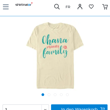
FR
In den
Warenkorb